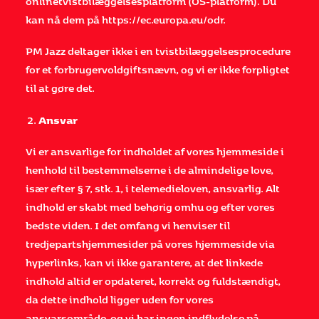
onlinetvistbilæggelsesplatform (OS-platform). Du
kan nå dem på
https://ec.europa.eu/odr.
PM Jazz deltager ikke i en tvistbilæggelsesprocedure
for et forbrugervoldgiftsnævn, og vi er ikke forpligtet
til at gøre det.
Ansvar
Vi er ansvarlige for indholdet af vores hjemmeside i
henhold til bestemmelserne i de almindelige love,
især efter § 7, stk. 1, i telemedieloven, ansvarlig. Alt
indhold er skabt med behørig omhu og efter vores
bedste viden. I det omfang vi henviser til
tredjepartshjemmesider på vores hjemmeside via
hyperlinks, kan vi ikke garantere, at det linkede
indhold altid er opdateret, korrekt og fuldstændigt,
da dette indhold ligger uden for vores
ansvarsområde, og vi har ingen indflydelse på